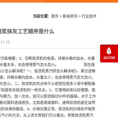
当前位置:
首页
>
新闻资讯
>
行业技术
甩浆抹灰工艺顺序是什么
1.19
被污垢堵塞；2、切断挂烫机的电源，并朝水箱内加水，水量
水倒掉，水量太多，也会使得蒸气忽大忽小。 现在我
汽小怎么解决呢？一、挂烫机蒸汽桥怎么解决呢1、拿过滤棉
电源，并朝水箱内加水，水量太少，也会使得蒸汽忽大忽小。
忽大忽小。二、挂烫机的优点有什么呢现在很多人家中都配备
下就是有关挂烫机的一些优点。1、它使用起来比较便捷，能
与精力，加一次水，就可以熨烫超过50件的服装，对于工作
容易对面料造成损伤，尤其是高级面料，通常挂烫机是在自然
的形状保持最佳。4、价格实惠正常，熨烫机的价格和平板熨
蒸汽小的方法，从上述文章我们可以看出，导致挂烫机蒸汽