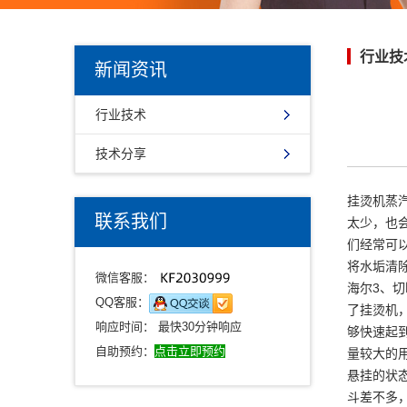
行业技
新闻资讯
行业技术
技术分享
挂烫机蒸
联系我们
太少，也
们经常可
将水垢清
微信客服：
海尔3、
QQ客服：
了挂烫机
响应时间： 最快30分钟响应
够快速起
自助预约：
点击立即预约
量较大的
悬挂的状
斗差不多