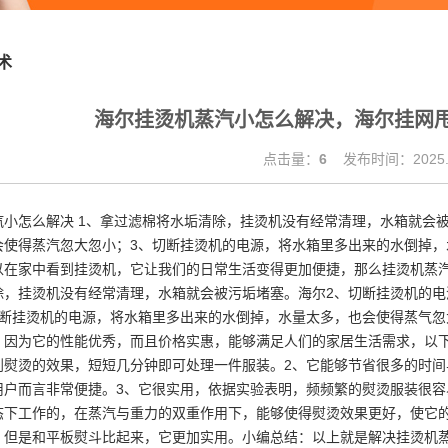
术
海尔挂烫机蒸汽小怎么解决，海尔挂网
点击量：
6
发布时间：2025.1
汽小怎么解决 1、拿过滤棉将水垢清除，挂烫机没有经常清理，水箱就会
会使得蒸汽忽大忽小；3、切断挂烫机的电源，将水箱里多出来的
以在家中看到挂烫机，它让我们的日常生活变得更加便捷，那么挂烫机蒸
除，挂烫机没有经常清理，水箱就会被污垢堵塞。海尔2、切断挂烫机的
切断挂烫机的电源，将水箱里多出来的水倒掉，水量太多，也会使得蒸气
，因为它的性能优秀，而且价格实惠，能够满足人们的家居生活需求，以
到熨烫的效果，短短几分钟即可处理一件服装。2、它能够节省很多的时间
用户而言非常便捷。3、它很实用，依据实验表明，频频繁的熨烫服装很
态下工作的，在蒸汽与重力的双重作用下，能够使得熨烫效果更好，使它
，但是和平板熨斗比起来，它更加实用。小编总结：以上就是解决挂烫机