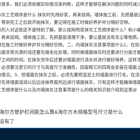
有很多，我们必须依据实际情况来判断，这样才能够在解决问题的同时减少
抹灰工艺顺序是什么 抹灰时先甩砂浆，再来挂网。墙体施工前，先把基层
，等到完工之后就开始抹灰，要记得在施工时做好养护并分隔好空
有的人对这些还不是特别了解。那么挂网甩浆抹灰工艺顺序是什么？和小
，再来挂网。墙体施工前，先把基层清理干净，要让基层没有灰尘等物质
得在施工时做好养护并分隔好空隙。二、内墙抹灰注意事项是什么1、在
表面非常光滑的话还要先做毛化处理，同时做墙面抹灰时还要进行分层才
好之间的时间。在抹灰完毕后还要对墙面进行浇水并进行做好保养，这样
，必须要注意它的尺寸与高度尺寸准确性，因窗框它的四周会安装在墙面
口情况。3、但墙面在抹灰之前，必须先要把混泥土的墙面进行打毛，在
要先将墙面湿润以后边涂抹界面剂边进行墙面抹灰，只有这样才能确保墙
工艺顺序是什么以及内墙抹灰注意事项是什么的相关知识就介绍到这里@
海尔方管护栏间距怎么算&海尔方木规格型号尺寸是什么
没有了