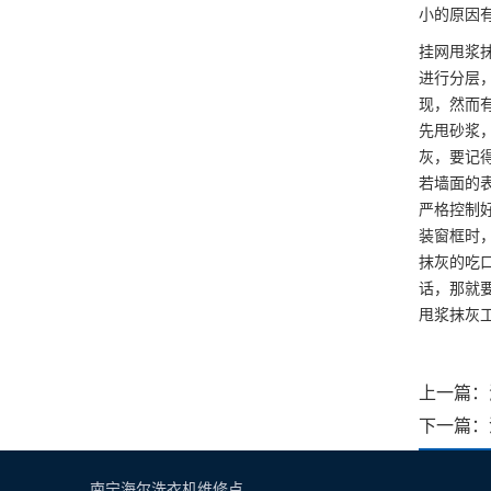
小的原因
挂网甩浆
进行分层
现，然而
先甩砂浆
灰，要记
若墙面的
严格控制
装窗框时
抹灰的吃
话，那就
甩浆抹灰
上一篇：
下一篇：
南宁海尔洗衣机维修点