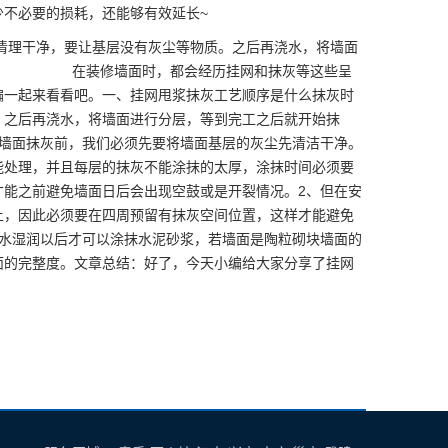
不必要的损耗，还能够有效延长~
清理干净，要让基层没有灰尘等物质。之后再浇水，将墙面
隙。 在装修墙面时，都会经历挂网和抹灰等这些呈
编一起来看看吧。一、挂网甩浆抹灰工艺顺序是什么抹灰时
。之后再浇水，将墙面进行分层，等到完工之后就开始抹
给墙面抹灰前，我们必须先要将墙面基层的灰尘先清洁干净。
能处理，并且每层的抹灰不能涂抹的太厚，涂抹时间必须要
才能之前避免墙面日后会出现空鼓或是开裂情况。2、但在安
上，因此必须要在四周预留有抹灰空间位置，这样才能避免
浇水湿润以后才可以涂抹水泥砂浆，若墙面是陶粒砌块墙面的
面的完整度。文章总结：好了，今天小编给大家分享了挂网